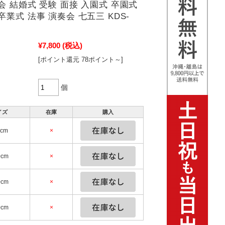
会 結婚式 受験 面接 入園式 卒園式
卒業式 法事 演奏会 七五三 KDS-
¥7,800
(税込)
[ポイント還元 78ポイント～]
個
イズ
在庫
購入
0cm
×
0cm
×
0cm
×
0cm
×