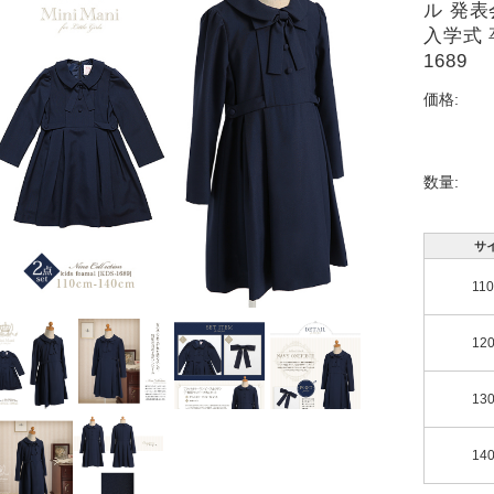
ル 発表
入学式 
1689
価格:
数量:
サ
11
12
13
14