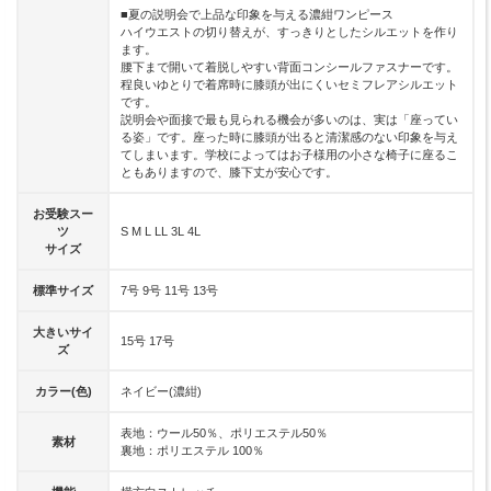
■夏の説明会で上品な印象を与える濃紺ワンピース
ハイウエストの切り替えが、すっきりとしたシルエットを作り
ます。
腰下まで開いて着脱しやすい背面コンシールファスナーです。
程良いゆとりで着席時に膝頭が出にくいセミフレアシルエット
です。
説明会や面接で最も見られる機会が多いのは、実は「座ってい
る姿」です。座った時に膝頭が出ると清潔感のない印象を与え
てしまいます。学校によってはお子様用の小さな椅子に座るこ
ともありますので、膝下丈が安心です。
お受験スー
ツ
S M L LL 3L 4L
サイズ
標準サイズ
7号 9号 11号 13号
大きいサイ
15号 17号
ズ
カラー(色)
ネイビー(濃紺)
表地：ウール50％、ポリエステル50％
素材
裏地：ポリエステル 100％