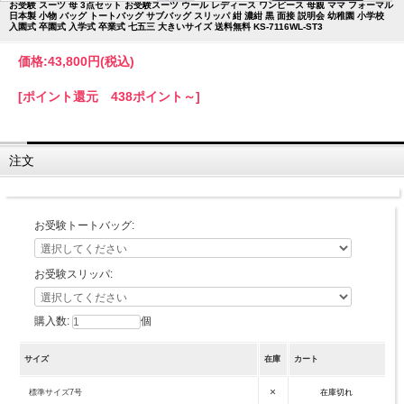
お受験 スーツ 母 3点セット お受験スーツ ウール レディース ワンピース 母親 ママ フォーマル
日本製 小物 バッグ トートバッグ サブバッグ スリッパ 紺 濃紺 黒 面接 説明会 幼稚園 小学校
入園式 卒園式 入学式 卒業式 七五三 大きいサイズ 送料無料 KS-7116WL-ST3
価格:
43,800円
(税込)
[ポイント還元 438ポイント～]
注文
お受験トートバッグ:
お受験スリッパ:
購入数:
個
サイズ
在庫
カート
×
標準サイズ7号
在庫切れ