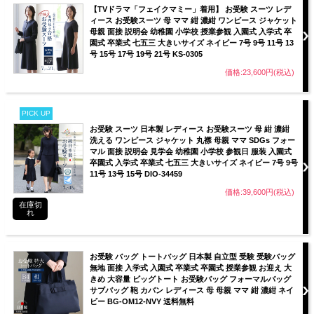
【TVドラマ「フェイクマミー」着用】 お受験 スーツ レデ
ィース お受験スーツ 母 ママ 紺 濃紺 ワンピース ジャケット
母親 面接 説明会 幼稚園 小学校 授業参観 入園式 入学式 卒
園式 卒業式 七五三 大きいサイズ ネイビー 7号 9号 11号 13
号 15号 17号 19号 21号 KS-0305
価格:23,600円(税込)
PICK UP
お受験 スーツ 日本製 レディース お受験スーツ 母 紺 濃紺
洗える ワンピース ジャケット 丸襟 母親 ママ SDGs フォー
マル 面接 説明会 見学会 幼稚園 小学校 参観日 服装 入園式
卒園式 入学式 卒業式 七五三 大きいサイズ ネイビー 7号 9号
11号 13号 15号 DIO-34459
価格:39,600円(税込)
在庫切
れ
お受験 バッグ トートバッグ 日本製 自立型 受験 受験バッグ
無地 面接 入学式 入園式 卒業式 卒園式 授業参観 お迎え 大
きめ 大容量 ビッグトート お受験バッグ フォーマルバッグ
サブバッグ 鞄 カバン レディース 母 母親 ママ 紺 濃紺 ネイ
ビー BG-OM12-NVY 送料無料