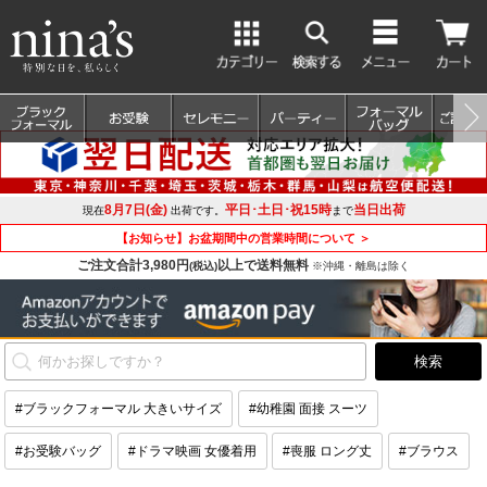
8月7日(金)
平日･土日･祝15時
当日出荷
現在
出荷です。
まで
【お知らせ】お盆期間中の営業時間について ＞
ご注文合計3,980円
以上で送料無料
(税込)
※沖縄・離島は除く
#ブラックフォーマル 大きいサイズ
#幼稚園 面接 スーツ
#お受験バッグ
#ドラマ映画 女優着用
#喪服 ロング丈
#ブラウス