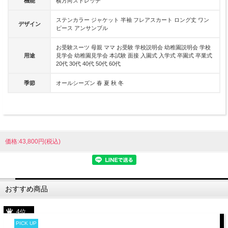
機能
横方向ストレッチ
ステンカラー ジャケット 半袖 フレアスカート ロング丈 ワン
デザイン
ピース アンサンブル
お受験スーツ 母親 ママ お受験 学校説明会 幼稚園説明会 学校
用途
見学会 幼稚園見学会 本試験 面接 入園式 入学式 卒園式 卒業式
20代 30代 40代 50代 60代
季節
オールシーズン 春 夏 秋 冬
価格:43,800円(税込)
おすすめ商品
4位
PICK UP