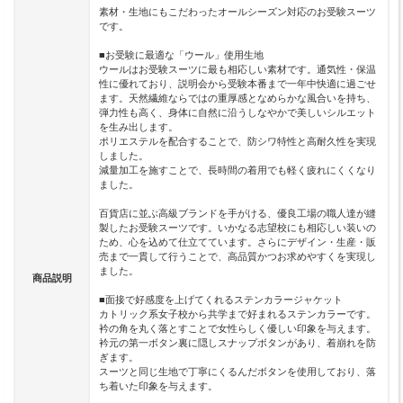
素材・生地にもこだわったオールシーズン対応のお受験スーツ
です。
■お受験に最適な「ウール」使用生地
ウールはお受験スーツに最も相応しい素材です。通気性・保温
性に優れており、説明会から受験本番まで一年中快適に過ごせ
ます。天然繊維ならではの重厚感となめらかな風合いを持ち、
弾力性も高く、身体に自然に沿うしなやかで美しいシルエット
を生み出します。
ポリエステルを配合することで、防シワ特性と高耐久性を実現
しました。
減量加工を施すことで、長時間の着用でも軽く疲れにくくなり
ました。
百貨店に並ぶ高級ブランドを手がける、優良工場の職人達が縫
製したお受験スーツです。いかなる志望校にも相応しい装いの
ため、心を込めて仕立てています。さらにデザイン・生産・販
売まで一貫して行うことで、高品質かつお求めやすくを実現し
ました。
商品説明
■面接で好感度を上げてくれるステンカラージャケット
カトリック系女子校から共学まで好まれるステンカラーです。
衿の角を丸く落とすことで女性らしく優しい印象を与えます。
衿元の第一ボタン裏に隠しスナップボタンがあり、着崩れを防
ぎます。
スーツと同じ生地で丁寧にくるんだボタンを使用しており、落
ち着いた印象を与えます。