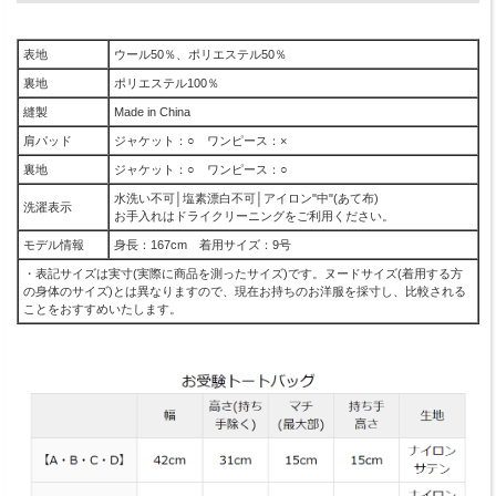
表地
ウール50％、ポリエステル50％
裏地
ポリエステル100％
縫製
Made in China
肩パッド
ジャケット：○ ワンピース：×
裏地
ジャケット：○ ワンピース：○
水洗い不可│塩素漂白不可│アイロン"中"(あて布)
洗濯表示
お手入れはドライクリーニングをご利用ください。
モデル情報
身長：167cm 着用サイズ：9号
・表記サイズは実寸(実際に商品を測ったサイズ)です。ヌードサイズ(着用する方
の身体のサイズ)とは異なりますので、現在お持ちのお洋服を採寸し、比較される
ことをおすすめいたします。