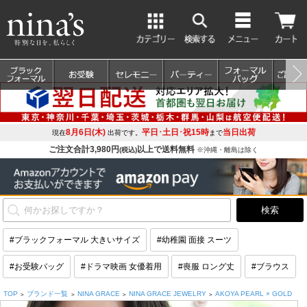
8月6日(木)
平日･土日･祝15時
当日出荷
現在
出荷です。
まで
ご注文合計3,980円
以上で送料無料
(税込)
※沖縄・離島は除く
#ブラックフォーマル 大きいサイズ
#幼稚園 面接 スーツ
#お受験バッグ
#ドラマ映画 女優着用
#喪服 ロング丈
#ブラウス
TOP
ブランド一覧
NINA GRACE
NINA GRACE JEWELRY
AKOYA PEARL × GOLD
>
>
>
>