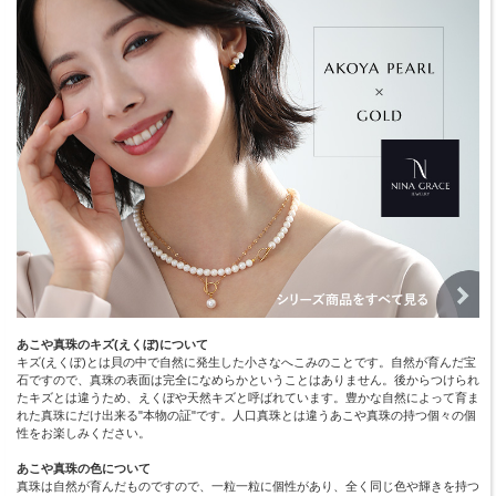
あこや真珠のキズ(えくぼ)について
キズ(えくぼ)とは貝の中で自然に発生した小さなへこみのことです。自然が育んだ宝
石ですので、真珠の表面は完全になめらかということはありません。後からつけられ
たキズとは違うため、えくぼや天然キズと呼ばれています。豊かな自然によって育ま
れた真珠にだけ出来る"本物の証"です。人口真珠とは違うあこや真珠の持つ個々の個
性をお楽しみください。
あこや真珠の色について
真珠は自然が育んだものですので、一粒一粒に個性があり、全く同じ色や輝きを持つ