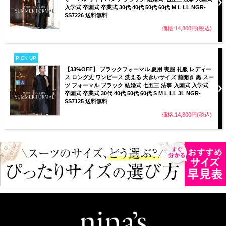
入学式 卒園式 卒業式 30代 40代 50代 60代 M L LL NGR-
SS7226 送料無料
価格:14,800円(税込)
PICK UP
【33%OFF】 ブラックフォーマル 夏用 喪服 礼服 レディー
ス ロング丈 ワンピース 洗える 大きいサイズ 前開き 黒 スー
ツ フォーマル ブラック 結婚式 七五三 法事 入園式 入学式
卒園式 卒業式 30代 40代 50代 60代 S M L LL 3L NGR-
SS7125 送料無料
価格:14,800円(税込)