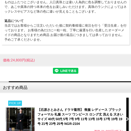
ものはふたつとございません。人口真珠とは違い人為的に色を調整しておりませんの
で、あこや真珠の持つ本来の色をお楽しみいただけます。真珠のランクによってはネ
ックレスやピアスなど珠の色に違いが見えることもございます。
返品について
当店ではお客様からご注文いただいた後に契約養殖場に発注を行う「受注生産」を行
っております。 お客様の為だけに一粒一粒、丁寧に厳選を行い生産したオーダーメ
イドの商品となりますため商品 お届け後の返品につきましては承っておりません。
予めご了承くださいませ。
価格:24,800円(税込)
おすすめ商品
PICK UP
【石原さとみさん ドラマ着用】 喪服 レディース ブラック
フォーマル 礼服 スーツ ワンピース ロング丈 洗える 大きい
サイズ 40代 50代 5号 7号 9号 11号 13号 15号 17号 19号 19
号 21号 23号 25号 NGR-2104