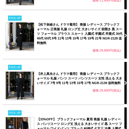
価格:21,800円(税込)
PICK UP
【松下奈緒さん ドラマ着用】 喪服 レディース ブラックフ
ォーマル 正喪服 礼服 ロング丈 大きいサイズ 前開き 黒 スー
ツ フォーマル ブラウス スカート 入園式 卒園式 卒業式 30代
40代 50代 9号 11号 13号 15号 17号 19号 21号 NGR-2128 送
料無料
価格:29,800円(税込)
PICK UP
【井上真央さん ドラマ着用】 喪服 レディース ブラックフ
ォーマル 礼服 パンツ スーツ パンツスーツ 女性 洗える 大き
いサイズ 7号 9号 11号 13号 15号 17号 NGR-2139 送料無料
価格:29,800円(税込)
PICK UP
【33%OFF】 ブラックフォーマル 夏用 喪服 礼服 レディー
ス パンツスーツ ロング丈 洗える 大きいサイズ 黒 スーツ フ
ォーマル ワイドパンツ ブラック 結婚式 七五三 法事 入園式