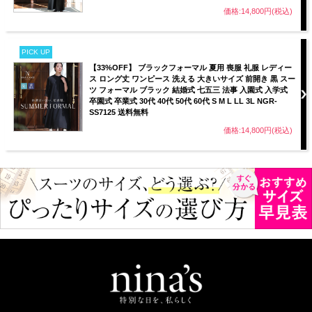
価格:14,800円(税込)
PICK UP
【33%OFF】 ブラックフォーマル 夏用 喪服 礼服 レディー
ス ロング丈 ワンピース 洗える 大きいサイズ 前開き 黒 スー
ツ フォーマル ブラック 結婚式 七五三 法事 入園式 入学式
卒園式 卒業式 30代 40代 50代 60代 S M L LL 3L NGR-
SS7125 送料無料
価格:14,800円(税込)