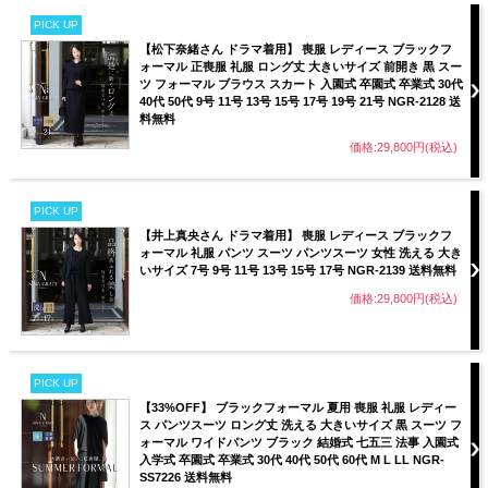
PICK UP
【松下奈緒さん ドラマ着用】 喪服 レディース ブラックフ
ォーマル 正喪服 礼服 ロング丈 大きいサイズ 前開き 黒 スー
ツ フォーマル ブラウス スカート 入園式 卒園式 卒業式 30代
40代 50代 9号 11号 13号 15号 17号 19号 21号 NGR-2128 送
料無料
価格:29,800円(税込)
PICK UP
【井上真央さん ドラマ着用】 喪服 レディース ブラックフ
ォーマル 礼服 パンツ スーツ パンツスーツ 女性 洗える 大き
いサイズ 7号 9号 11号 13号 15号 17号 NGR-2139 送料無料
価格:29,800円(税込)
PICK UP
【33%OFF】 ブラックフォーマル 夏用 喪服 礼服 レディー
ス パンツスーツ ロング丈 洗える 大きいサイズ 黒 スーツ フ
ォーマル ワイドパンツ ブラック 結婚式 七五三 法事 入園式
入学式 卒園式 卒業式 30代 40代 50代 60代 M L LL NGR-
SS7226 送料無料