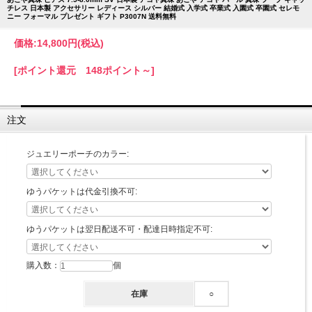
チレス 日本製 アクセサリー レディース シルバー 結婚式 入学式 卒業式 入園式 卒園式 セレモ
ニー フォーマル プレゼント ギフト P3007N 送料無料
価格:
14,800円
(税込)
[ポイント還元 148ポイント～]
注文
ジュエリーポーチのカラー:
ゆうパケットは代金引換不可:
ゆうパケットは翌日配送不可・配達日時指定不可:
購入数：
個
在庫
○