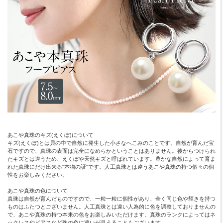
あこや真珠のキズ(えくぼ)について
キズ(えくぼ)とは貝の中で自然に発生した小さなへこみのことです。自然が育んだ宝
石ですので、真珠の表面は完全になめらかということはありません。後からつけられ
たキズとは違うため、えくぼや天然キズと呼ばれています。豊かな自然によって育ま
れた真珠にだけ出来る"本物の証"です。人工真珠とは違うあこや真珠の持つ個々の個
性をお楽しみください。
あこや真珠の色について
真珠は自然が育んだものですので、一粒一粒に個性があり、全く同じ色や輝きを持つ
ものはふたつとございません。人工真珠とは違い人為的に色を調整しておりませんの
で、あこや真珠の持つ本来の色をお楽しみいただけます。真珠のランクによってはネ
ックレスやピアスなど珠の色に違いが見えることもございます。