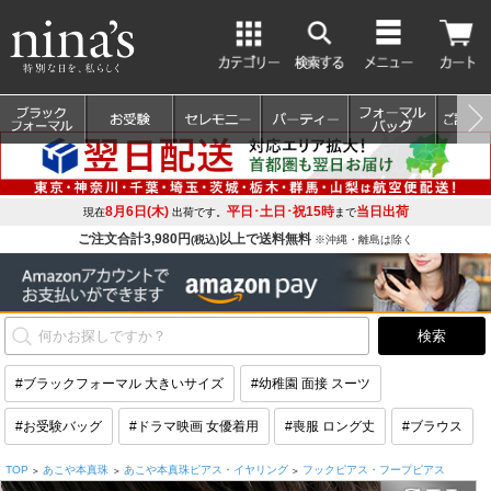
8月6日(木)
平日･土日･祝15時
当日出荷
現在
出荷です。
まで
ご注文合計3,980円
以上で送料無料
(税込)
※沖縄・離島は除く
#ブラックフォーマル 大きいサイズ
#幼稚園 面接 スーツ
#お受験バッグ
#ドラマ映画 女優着用
#喪服 ロング丈
#ブラウス
TOP
あこや本真珠
あこや本真珠ピアス・イヤリング
フックピアス・フープピアス
>
>
>