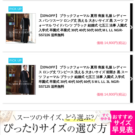
PICK UP
【33%OFF】 ブラックフォーマル 夏用 喪服 礼服 レディー
ス パンツスーツ ロング丈 洗える 大きいサイズ 黒 スーツ フ
ォーマル ワイドパンツ ブラック 結婚式 七五三 法事 入園式
入学式 卒園式 卒業式 30代 40代 50代 60代 M L LL NGR-
SS7226 送料無料
価格:14,800円(税込)
PICK UP
【33%OFF】 ブラックフォーマル 夏用 喪服 礼服 レディー
ス ロング丈 ワンピース 洗える 大きいサイズ 前開き 黒 スー
ツ フォーマル ブラック 結婚式 七五三 法事 入園式 入学式
卒園式 卒業式 30代 40代 50代 60代 S M L LL 3L NGR-
SS7125 送料無料
価格:14,800円(税込)