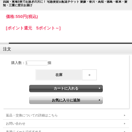
四国・東海3県でお急ぎの方に！ 宅急便翌日配送チケット 愛媛・香川・高知・徳島・岐阜・愛
知・三重に翌日お届け
価格:
550円
(税込)
[ポイント還元 5ポイント～]
注文
購入数：
個
在庫
○
返品・交換についての詳細はこちら
お問い合わせ
友達にメールですすめる