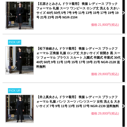
【石原さとみさん ドラマ着用】 喪服 レディース ブラック
フォーマル 礼服 スーツ ワンピース ロング丈 洗える 大きい
サイズ 40代 50代 5号 7号 9号 11号 13号 15号 17号 19号 19
号 21号 23号 25号 NGR-2104
価格:21,800円(税込)
PICK UP
【松下奈緒さん ドラマ着用】 喪服 レディース ブラックフ
ォーマル 正喪服 礼服 ロング丈 大きいサイズ 前開き 黒 スー
ツ フォーマル ブラウス スカート 入園式 卒園式 卒業式 30代
40代 50代 9号 11号 13号 15号 17号 19号 21号 NGR-2128 送
料無料
価格:29,800円(税込)
PICK UP
【井上真央さん ドラマ着用】 喪服 レディース ブラックフ
ォーマル 礼服 パンツ スーツ パンツスーツ 女性 洗える 大き
いサイズ 7号 9号 11号 13号 15号 17号 NGR-2139 送料無料
価格:29,800円(税込)