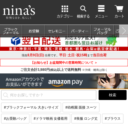
8月9日(日)
平日･土日･祝15時
当日出荷
現在
出荷です。
まで
【お知らせ】お盆期間中の営業時間について ＞
ご注文合計3,980円
以上で送料無料
(税込)
※沖縄・離島は除く
#ブラックフォーマル 大きいサイズ
#幼稚園 面接 スーツ
#お受験バッグ
#ドラマ映画 女優着用
#喪服 ロング丈
#ブラウス