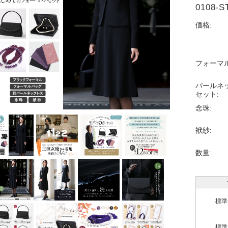
0108-
価格:
フォーマ
パールネ
セット:
念珠:
袱紗:
数量:
標準
標準