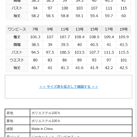
＞＞ サイズ表を拡大して確認する ＜＜
表地
ポリエステル100％
裏地
ポリエステル100％
縫製
Made in China
肩パッド
ジャケット：○ ワンピース：×