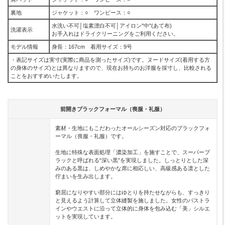
裏地
ジャケット：○ ワンピース：○
水洗い不可│塩素漂白不可│アイロン"中"(あて布)
洗濯表示
お手入れはドライクリーニングをご利用ください。
モデル情報
身長：167cm 着用サイズ：9号
・表記サイズは実寸(実際に商品を測ったサイズ)です。ヌードサイズ(着用する方
の身体のサイズ)とは異なりますので、現在お持ちのお洋服を採寸し、比較される
ことをおすすめいたします。
前開きブラックフォーマル（喪服・礼服）
素材・生地にもこだわったオールシーズン対応のブラックフォ
ーマル（喪服・礼服）です。
生地に特殊な表面処理「濃染加工」を施すことで、スーパーブ
ラックと呼ばれる“深い黒”を実現しました。しっとりとした深
みのある黒は、しめやかな席に相応しい、高級感ある凛とした
佇まいを生み出します。
窮屈になりやすい部分にはゆとりを持たせながらも、すっきり
と見えるよう計算して立体縫製を施しました。女性のバストラ
インやウエストに沿って立体的に身体を包み込む「美」シルエ
ットを実現しています。