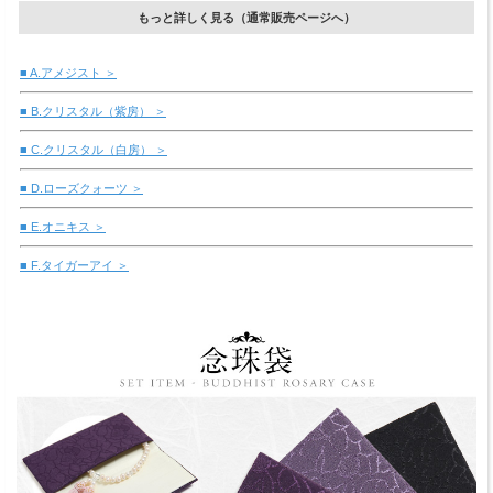
もっと詳しく見る（通常販売ページへ）
■ A.アメジスト ＞
■ B.クリスタル（紫房） ＞
■ C.クリスタル（白房） ＞
■ D.ローズクォーツ ＞
■ E.オニキス ＞
■ F.タイガーアイ ＞