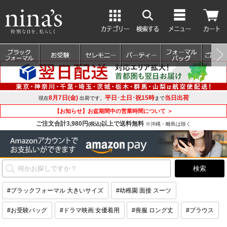
8月7日(金)
平日･土日･祝15時
当日出荷
現在
出荷です。
まで
【お知らせ】お盆期間中の営業時間について ＞
ご注文合計3,980円
以上で送料無料
(税込)
※沖縄・離島は除く
#ブラックフォーマル 大きいサイズ
#幼稚園 面接 スーツ
#お受験バッグ
#ドラマ映画 女優着用
#喪服 ロング丈
#ブラウス