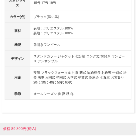
大きいサイ
15号 17号 19号
ズ
カラー(色)
ブラック(深い黒)
表地：ポリエステル 100％
素材
裏地：ポリエステル 100％
機能
前開きワンピース
スタンドカラー ジャケット 七分袖 ロング丈 前開き ワンピー
デザイン
ス アンサンブル
喪服 ブラックフォーマル 礼服 葬式 冠婚葬祭 お通夜 告別式 法
用途
要 法事 入園式 卒園式 入学式 卒業式 謝恩会 七五三 お宮参り
20代 30代 40代 50代 60代
季節
オールシーズン 春 夏 秋 冬
価格:89,800円(税込)