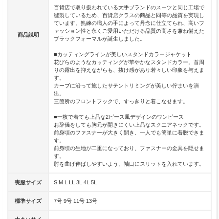
百貨店で取り扱われている大手ブランドのスーツと同じ工場で
縫製しているため、百貨店クラスの商品と同等の品質を実現し
ています。熟練の職人の手によって丹念に仕立てられ、高いフ
ァッション性と永くご愛用いただける品質の高さを兼ね備えた
商品説明
ブラックフォーマルが誕生しました。
■カッティングラインが美しいスタンドカラージャケット
花びらのようなカッティングが華やかなスタンドカラー。首周
りの露出を抑えながらも、抜け感があり若々しい印象を与えま
す。
カーブに沿って施したサテントリミングが美しい佇まいを演
出。
三箇所のフロントフックで、すっきりと着こなせます。
■一枚で着ても上品な2ピース風デザインのワンピース
お辞儀をしても胸元が開きにくい上品なスクエアネックです。
前身頃のファスナーが大きく開き、一人でも簡単に着脱できま
す。
前身頃の生地が二重になっており、ファスナーの金具を隠せま
す。
肘を曲げ伸ばしやすいよう、袖口にスリットを入れています。
喪服サイズ
S M L LL 3L 4L 5L
標準サイズ
7号 9号 11号 13号