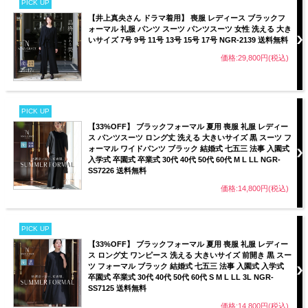
PICK UP
【井上真央さん ドラマ着用】 喪服 レディース ブラックフ
ォーマル 礼服 パンツ スーツ パンツスーツ 女性 洗える 大き
いサイズ 7号 9号 11号 13号 15号 17号 NGR-2139 送料無料
価格:29,800円(税込)
PICK UP
【33%OFF】 ブラックフォーマル 夏用 喪服 礼服 レディー
ス パンツスーツ ロング丈 洗える 大きいサイズ 黒 スーツ フ
ォーマル ワイドパンツ ブラック 結婚式 七五三 法事 入園式
入学式 卒園式 卒業式 30代 40代 50代 60代 M L LL NGR-
SS7226 送料無料
価格:14,800円(税込)
PICK UP
【33%OFF】 ブラックフォーマル 夏用 喪服 礼服 レディー
ス ロング丈 ワンピース 洗える 大きいサイズ 前開き 黒 スー
ツ フォーマル ブラック 結婚式 七五三 法事 入園式 入学式
卒園式 卒業式 30代 40代 50代 60代 S M L LL 3L NGR-
SS7125 送料無料
価格:14,800円(税込)