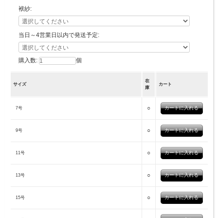
袱紗:
当日～4営業日以内で発送予定:
購入数:
個
在
サイズ
カート
庫
○
7号
○
9号
○
11号
○
13号
○
15号