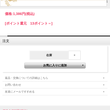
フォーマルコサージュ CO312-BR 結婚式 パーティー 入学式 入園式 卒園式 卒業式 お宮参り 花
ふわふわ 通販 ブラウン 可愛い 髪飾り レディース 女性用 華やか
価格:
1,386円
(税込)
[ポイント還元 13ポイント～]
注文
在庫
×
返品・交換についての詳細はこちら
お問い合わせ
友達にメールですすめる