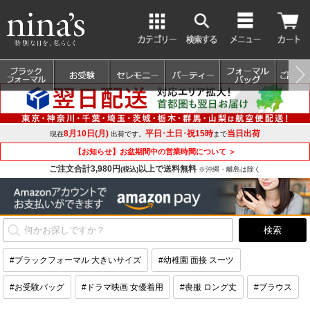
8月10日(月)
平日･土日･祝15時
当日出荷
現在
出荷です。
まで
【お知らせ】お盆期間中の営業時間について ＞
ご注文合計3,980円
以上で送料無料
(税込)
※沖縄・離島は除く
#ブラックフォーマル 大きいサイズ
#幼稚園 面接 スーツ
#お受験バッグ
#ドラマ映画 女優着用
#喪服 ロング丈
#ブラウス