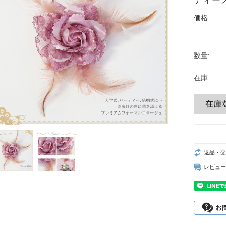
ディース
価格:
数量:
在庫:
返品・交
レビュー