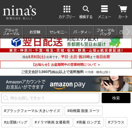
8月8日(土)
平日･土日･祝15時
当日出荷
現在
出荷です。
まで
【お知らせ】お盆期間中の営業時間について ＞
ご注文合計3,980円
以上で送料無料
(税込)
※沖縄・離島は除く
#ブラックフォーマル 大きいサイズ
#幼稚園 面接 スーツ
#お受験バッグ
#ドラマ映画 女優着用
#喪服 ロング丈
#ブラウス