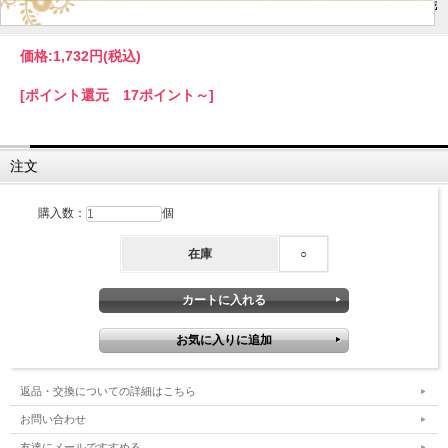
フォーマルコサージュ CO315-PU 結婚式 パーティー 入学式 入園式 卒園式 卒業式 お宮参り 花
ふわふわ 通販 パープル 紫 可愛い 髪飾り レディース 女性用 華やか
価格:
1,732円
(税込)
[ポイント還元 17ポイント～]
注文
購入数：
個
在庫
○
返品・交換についての詳細はこちら
お問い合わせ
友達にメールですすめる