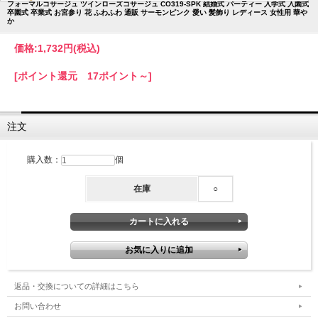
フォーマルコサージュ ツインローズコサージュ CO319-SPK 結婚式 パーティー 入学式 入園式
卒園式 卒業式 お宮参り 花 ふわふわ 通販 サーモンピンク 愛い 髪飾り レディース 女性用 華や
か
価格:
1,732円
(税込)
[ポイント還元 17ポイント～]
注文
購入数：
個
在庫
○
返品・交換についての詳細はこちら
お問い合わせ