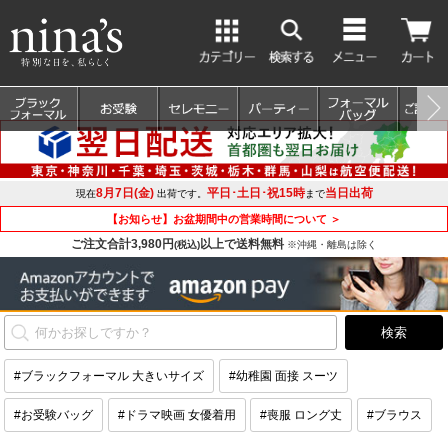
8月7日(金)
平日･土日･祝15時
当日出荷
現在
出荷です。
まで
【お知らせ】お盆期間中の営業時間について ＞
ご注文合計3,980円
以上で送料無料
(税込)
※沖縄・離島は除く
#ブラックフォーマル 大きいサイズ
#幼稚園 面接 スーツ
#お受験バッグ
#ドラマ映画 女優着用
#喪服 ロング丈
#ブラウス