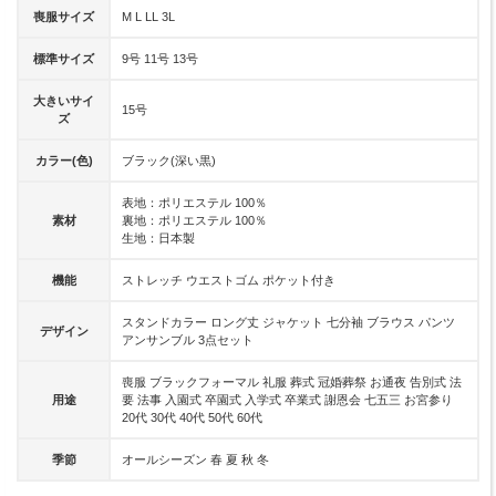
喪服サイズ
M L LL 3L
標準サイズ
9号 11号 13号
大きいサイ
15号
ズ
カラー(色)
ブラック(深い黒)
表地：ポリエステル 100％
素材
裏地：ポリエステル 100％
生地：日本製
機能
ストレッチ ウエストゴム ポケット付き
スタンドカラー ロング丈 ジャケット 七分袖 ブラウス パンツ
デザイン
アンサンブル 3点セット
喪服 ブラックフォーマル 礼服 葬式 冠婚葬祭 お通夜 告別式 法
用途
要 法事 入園式 卒園式 入学式 卒業式 謝恩会 七五三 お宮参り
20代 30代 40代 50代 60代
季節
オールシーズン 春 夏 秋 冬