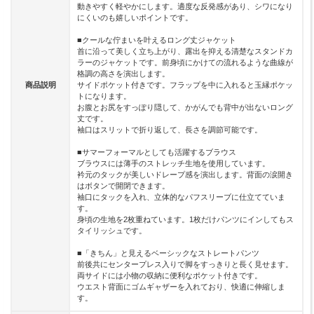
動きやすく軽やかにします。適度な反発感があり、シワになり
にくいのも嬉しいポイントです。
■クールな佇まいを叶えるロング丈ジャケット
首に沿って美しく立ち上がり、露出を抑える清楚なスタンドカ
ラーのジャケットです。前身頃にかけての流れるような曲線が
格調の高さを演出します。
商品説明
サイドポケット付きです。フラップを中に入れると玉縁ポケッ
トになります。
お腹とお尻をすっぽり隠して、かがんでも背中が出ないロング
丈です。
袖口はスリットで折り返して、長さを調節可能です。
■サマーフォーマルとしても活躍するブラウス
ブラウスには薄手のストレッチ生地を使用しています。
衿元のタックが美しいドレープ感を演出します。背面の涙開き
はボタンで開閉できます。
袖口にタックを入れ、立体的なパフスリーブに仕立てていま
す。
身頃の生地を2枚重ねています。1枚だけパンツにインしてもス
タイリッシュです。
■「きちん」と見えるベーシックなストレートパンツ
前後共にセンタープレス入りで脚をすっきりと長く見せます。
両サイドには小物の収納に便利なポケット付きです。
ウエスト背面にゴムギャザーを入れており、快適に伸縮しま
す。