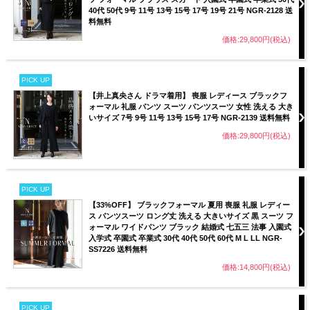
40代 50代 9号 11号 13号 15号 17号 19号 21号 NGR-2128 送
料無料
価格:29,800円(税込)
PICK UP
【井上真央さん ドラマ着用】 喪服 レディース ブラックフ
ォーマル 礼服 パンツ スーツ パンツスーツ 女性 洗える 大き
いサイズ 7号 9号 11号 13号 15号 17号 NGR-2139 送料無料
価格:29,800円(税込)
PICK UP
【33%OFF】 ブラックフォーマル 夏用 喪服 礼服 レディー
ス パンツスーツ ロング丈 洗える 大きいサイズ 黒 スーツ フ
ォーマル ワイドパンツ ブラック 結婚式 七五三 法事 入園式
入学式 卒園式 卒業式 30代 40代 50代 60代 M L LL NGR-
SS7226 送料無料
価格:14,800円(税込)
PICK UP