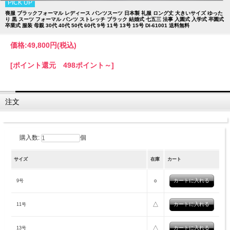
PICK UP
喪服 ブラックフォーマル レディース パンツスーツ 日本製 礼服 ロング丈 大きいサイズ ゆった
り 黒 スーツ フォーマル パンツ ストレッチ ブラック 結婚式 七五三 法事 入園式 入学式 卒園式
卒業式 服装 母親 30代 40代 50代 60代 9号 11号 13号 15号 DI-61001 送料無料
価格:
49,800円
(税込)
[ポイント還元 498ポイント～]
注文
購入数:
個
サイズ
在庫
カート
○
9号
△
11号
△
13号