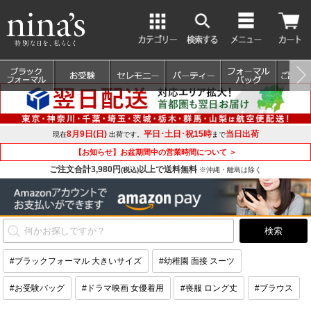
8月9日(日)
平日･土日･祝15時
当日出荷
現在
出荷です。
まで
【お知らせ】お盆期間中の営業時間について ＞
ご注文合計3,980円
以上で送料無料
(税込)
※沖縄・離島は除く
#ブラックフォーマル 大きいサイズ
#幼稚園 面接 スーツ
#お受験バッグ
#ドラマ映画 女優着用
#喪服 ロング丈
#ブラウス