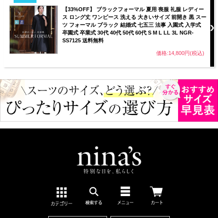
【33%OFF】 ブラックフォーマル 夏用 喪服 礼服 レディー
ス ロング丈 ワンピース 洗える 大きいサイズ 前開き 黒 スー
ツ フォーマル ブラック 結婚式 七五三 法事 入園式 入学式
卒園式 卒業式 30代 40代 50代 60代 S M L LL 3L NGR-
SS7125 送料無料
価格:14,800円(税込)