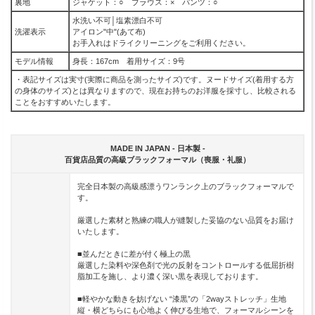
裏地
ジャケット：○ ブラウス：× パンツ：○
水洗い不可│塩素漂白不可
洗濯表示
アイロン"中"(あて布)
お手入れはドライクリーニングをご利用ください。
モデル情報
身長：167cm 着用サイズ：9号
・表記サイズは実寸(実際に商品を測ったサイズ)です。ヌードサイズ(着用する方
の身体のサイズ)とは異なりますので、現在お持ちのお洋服を採寸し、比較される
ことをおすすめいたします。
MADE IN JAPAN - 日本製 -
百貨店品質の高級ブラックフォーマル（喪服・礼服）
完全日本製の高級感漂うワンランク上のブラックフォーマルで
す。
厳選した素材と熟練の職人が縫製した妥協のない品質をお届け
いたします。
■並んだときに差が付く極上の黒
厳選した染料や深色剤で光の反射をコントロールする低屈折樹
脂加工を施し、より濃く深い黒を表現しております。
■軽やかな動きを妨げない “漆黒”の「2wayストレッチ」生地
縦・横どちらにも心地よく伸びる生地で、フォーマルシーンを