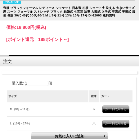
PICK UP
喪服 ブラックフォーマル レディース ジャケット 日本製 礼服 ショート丈 洗える 大きいサイズ
黒 スーツ フォーマル ストレッチ ブラック 結婚式 七五三 法事 入園式 入学式 卒園式 卒業式 服
装 母親 30代 40代 50代 60代 M L 9号 11号 13号 15号 17号 DI-62003 送料無料
価格:
18,800円
(税込)
[ポイント還元 188ポイント～]
注文
購入数:
個
サイズ
在庫
カート
○
M（9号～11号）
△
L（13号～17号）