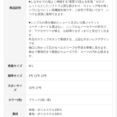
■しなやかで心地よく伸縮する“漆黒”の洗える生地「ゼログ」
ふっくらとしたソフトで上質な肌ざわり、ストレッチ性が高く
商品説明
シワになりにくい高機能生地です。ご自宅で手洗いできて、い
つでも清潔に着用できます。
■シンプルの美を極めたショート丈ボレロ風ジャケット
コーディネートを選ばない、シンプルなノーカラーの衿元で
す。アクセサリーが映え、お顔周りをすっきりと見せてくれま
す。
衿元のスナップボタンで着脱する、上品なボタンレスデザイン
です。
袖口に向かって広がるベルスリーブが手首を華奢に見せます。
袖まで裏地付きで着脱がスムーズです。スーツの汚れも防ぎま
す。
喪服サイズ
M L
標準サイズ
9号 11号 13号
大きいサイ
15号 17号
ズ
カラー(色)
ブラック(深い黒)
表地：ポリエステル100％
素材
裏地：ポリエステル100％