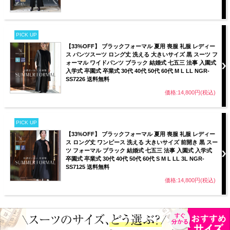
PICK UP
【33%OFF】 ブラックフォーマル 夏用 喪服 礼服 レディー
ス パンツスーツ ロング丈 洗える 大きいサイズ 黒 スーツ フ
ォーマル ワイドパンツ ブラック 結婚式 七五三 法事 入園式
入学式 卒園式 卒業式 30代 40代 50代 60代 M L LL NGR-
SS7226 送料無料
価格:14,800円(税込)
PICK UP
【33%OFF】 ブラックフォーマル 夏用 喪服 礼服 レディー
ス ロング丈 ワンピース 洗える 大きいサイズ 前開き 黒 スー
ツ フォーマル ブラック 結婚式 七五三 法事 入園式 入学式
卒園式 卒業式 30代 40代 50代 60代 S M L LL 3L NGR-
SS7125 送料無料
価格:14,800円(税込)