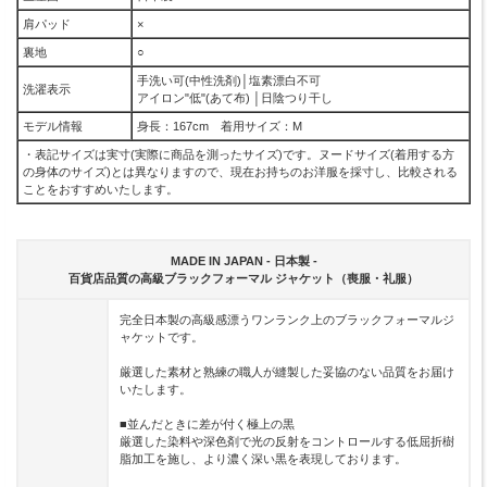
肩パッド
×
裏地
○
手洗い可(中性洗剤)│塩素漂白不可
洗濯表示
アイロン"低"(あて布) │日陰つり干し
モデル情報
身長：167cm 着用サイズ：M
・表記サイズは実寸(実際に商品を測ったサイズ)です。ヌードサイズ(着用する方
の身体のサイズ)とは異なりますので、現在お持ちのお洋服を採寸し、比較される
ことをおすすめいたします。
MADE IN JAPAN - 日本製 -
百貨店品質の高級ブラックフォーマル ジャケット（喪服・礼服）
完全日本製の高級感漂うワンランク上のブラックフォーマルジ
ャケットです。
厳選した素材と熟練の職人が縫製した妥協のない品質をお届け
いたします。
■並んだときに差が付く極上の黒
厳選した染料や深色剤で光の反射をコントロールする低屈折樹
脂加工を施し、より濃く深い黒を表現しております。