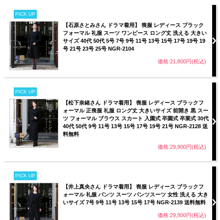
PICK UP
【石原さとみさん ドラマ着用】 喪服 レディース ブラック
フォーマル 礼服 スーツ ワンピース ロング丈 洗える 大きい
サイズ 40代 50代 5号 7号 9号 11号 13号 15号 17号 19号 19
号 21号 23号 25号 NGR-2104
価格:21,800円(税込)
PICK UP
【松下奈緒さん ドラマ着用】 喪服 レディース ブラックフ
ォーマル 正喪服 礼服 ロング丈 大きいサイズ 前開き 黒 スー
ツ フォーマル ブラウス スカート 入園式 卒園式 卒業式 30代
40代 50代 9号 11号 13号 15号 17号 19号 21号 NGR-2128 送
料無料
価格:29,800円(税込)
PICK UP
【井上真央さん ドラマ着用】 喪服 レディース ブラックフ
ォーマル 礼服 パンツ スーツ パンツスーツ 女性 洗える 大き
いサイズ 7号 9号 11号 13号 15号 17号 NGR-2139 送料無料
価格:29,800円(税込)