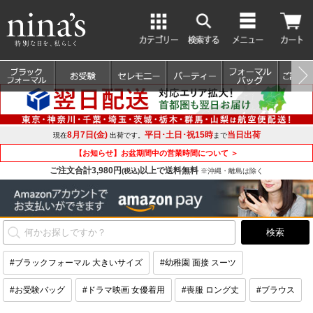
8月7日(金)
平日･土日･祝15時
当日出荷
現在
出荷です。
まで
【お知らせ】お盆期間中の営業時間について ＞
ご注文合計3,980円
以上で送料無料
(税込)
※沖縄・離島は除く
#ブラックフォーマル 大きいサイズ
#幼稚園 面接 スーツ
#お受験バッグ
#ドラマ映画 女優着用
#喪服 ロング丈
#ブラウス