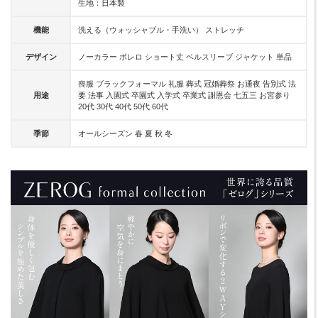
生地：日本製
機能
洗える（ウォッシャブル・手洗い） ストレッチ
デザイン
ノーカラー ボレロ ショート丈 ベルスリーブ ジャケット 単品
喪服 ブラックフォーマル 礼服 葬式 冠婚葬祭 お通夜 告別式 法
用途
要 法事 入園式 卒園式 入学式 卒業式 謝恩会 七五三 お宮参り
20代 30代 40代 50代 60代
季節
オールシーズン 春 夏 秋 冬