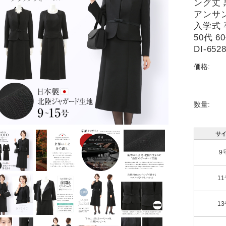
ング丈 
アンサン
入学式 
50代 6
DI-65
価格:
数量:
サ
9
11
13