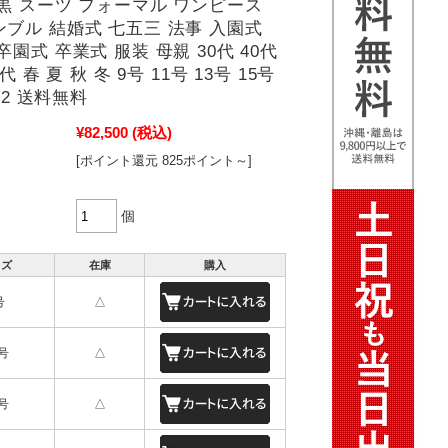
黒 スーツ フォーマル ワンピース
ブル 結婚式 七五三 法事 入園式
卒園式 卒業式 服装 母親 30代 40代
0代 春 夏 秋 冬 9号 11号 13号 15号
282 送料無料
¥82,500
(税込)
[ポイント還元 825ポイント～]
個
イズ
在庫
購入
号
△
号
△
号
△