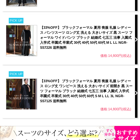
PICK UP
【33%OFF】 ブラックフォーマル 夏用 喪服 礼服 レディー
ス パンツスーツ ロング丈 洗える 大きいサイズ 黒 スーツ フ
ォーマル ワイドパンツ ブラック 結婚式 七五三 法事 入園式
入学式 卒園式 卒業式 30代 40代 50代 60代 M L LL NGR-
SS7226 送料無料
価格:14,800円(税込)
PICK UP
【33%OFF】 ブラックフォーマル 夏用 喪服 礼服 レディー
ス ロング丈 ワンピース 洗える 大きいサイズ 前開き 黒 スー
ツ フォーマル ブラック 結婚式 七五三 法事 入園式 入学式
卒園式 卒業式 30代 40代 50代 60代 S M L LL 3L NGR-
SS7125 送料無料
価格:14,800円(税込)