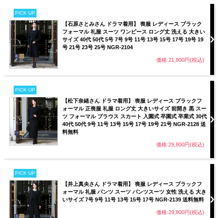
PICK UP
【石原さとみさん ドラマ着用】 喪服 レディース ブラック
フォーマル 礼服 スーツ ワンピース ロング丈 洗える 大きい
サイズ 40代 50代 5号 7号 9号 11号 13号 15号 17号 19号 19
号 21号 23号 25号 NGR-2104
価格:21,800円(税込)
PICK UP
【松下奈緒さん ドラマ着用】 喪服 レディース ブラックフ
ォーマル 正喪服 礼服 ロング丈 大きいサイズ 前開き 黒 スー
ツ フォーマル ブラウス スカート 入園式 卒園式 卒業式 30代
40代 50代 9号 11号 13号 15号 17号 19号 21号 NGR-2128 送
料無料
価格:29,800円(税込)
PICK UP
【井上真央さん ドラマ着用】 喪服 レディース ブラックフ
ォーマル 礼服 パンツ スーツ パンツスーツ 女性 洗える 大き
いサイズ 7号 9号 11号 13号 15号 17号 NGR-2139 送料無料
価格:29,800円(税込)