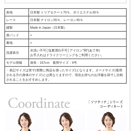
表地
日本製 トリアセテート70％、ポリエステル30％
レース
日本製 ナイロン55％、レーヨン45％
縫製
Made in Japan（日本製）
肩パッド
×
裏地
×
水洗い不可│塩素漂白不可│アイロン"弱"(あて布)
洗濯表示
お手入れはドライクリーニングをご利用ください。
モデル情報
身長：167cm 着用サイズ：9号
・表記サイズは実寸(実際に商品を測ったサイズ)となります。ヌードサイズ(着用
される方の身体のサイズ)とは異なりますので、現在お持ちのお洋服を採寸し比較
されることをおすすめします。