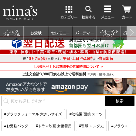
8月7日(金)
平日･土日･祝15時
当日出荷
現在
出荷です。
まで
【お知らせ】お盆期間中の営業時間について ＞
ご注文合計3,980円
以上で送料無料
(税込)
※沖縄・離島は除く
#ブラックフォーマル 大きいサイズ
#幼稚園 面接 スーツ
#お受験バッグ
#ドラマ映画 女優着用
#喪服 ロング丈
#ブラウス