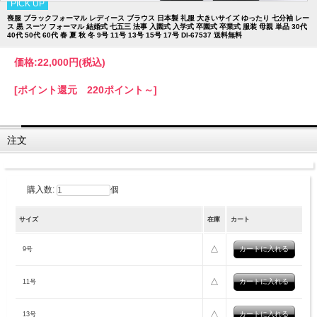
PICK UP
喪服 ブラックフォーマル レディース ブラウス 日本製 礼服 大きいサイズ ゆったり 七分袖 レー
ス 黒 スーツ フォーマル 結婚式 七五三 法事 入園式 入学式 卒園式 卒業式 服装 母親 単品 30代
40代 50代 60代 春 夏 秋 冬 9号 11号 13号 15号 17号 DI-67537 送料無料
価格:
22,000円
(税込)
[ポイント還元 220ポイント～]
注文
購入数:
個
サイズ
在庫
カート
△
9号
△
11号
△
13号