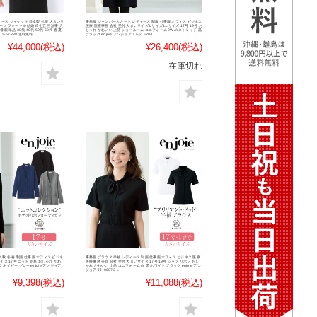
ース ジャケット 日本製 礼服 大きいサ
事務服 ジャンパースカート レディース 制服 仕事服 オフィス ビジネス
ーツ フォーマル 結婚式 七五三 法事 入
医療 医療事務 会社 受付 大きいサイズ Lサイズ LLサイズ 17号 19号 お
親 単品 30代 40代 50代 60代 春 夏
しゃれ かわいい 上品 ショールーム ユニフォーム 2WAYストレッチ 黒
 DI-67330 送料無料
ブラック enjoie アンジョア JJ-61620-L
¥44,000
(税込)
¥26,400
(税込)
在庫切れ
秋 冬 春 制服 仕事服 オフィス ビジネ
事務服 ブラウス 半袖 レディース 制服 仕事服 オフィス ビジネス 医療
サイズ 17号 ニット 防寒 おしゃれ かわ
医療事務 美容 会社 受付 大きいサイズ 17号 19号 シャツ リボン おし
 ネイビー グレー enjoie アンジョア
ゃれ かわいい 上品 ユニフォーム 白 黒 ホワイト ブラック enjoie アン
ジョア JJ-06073-L
¥9,398
(税込)
¥11,088
(税込)