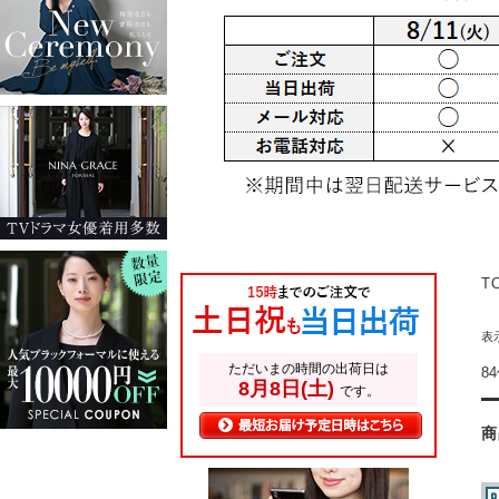
T
表
8
商