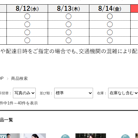
OP
商品検索
示切替：
並び順：
在庫：
4件中1件～40件を表示
品一覧