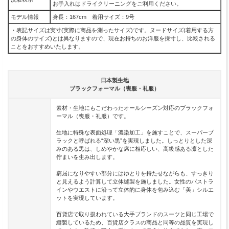
お手入れはドライクリーニングをご利用ください。
モデル情報
身長：167cm 着用サイズ：9号
・表記サイズは実寸(実際に商品を測ったサイズ)です。ヌードサイズ(着用する方
の身体のサイズ)とは異なりますので、現在お持ちのお洋服を採寸し、比較される
ことをおすすめいたします。
日本製生地
ブラックフォーマル（喪服・礼服）
素材・生地にもこだわったオールシーズン対応のブラックフォ
ーマル（喪服・礼服）です。
生地に特殊な表面処理「濃染加工」を施すことで、スーパーブ
ラックと呼ばれる“深い黒”を実現しました。しっとりとした深
みのある黒は、しめやかな席に相応しい、高級感ある凛とした
佇まいを生み出します。
窮屈になりやすい部分にはゆとりを持たせながらも、すっきり
と見えるよう計算して立体縫製を施しました。女性のバストラ
インやウエストに沿って立体的に身体を包み込む「美」シルエ
ットを実現しています。
百貨店で取り扱われている大手ブランドのスーツと同じ工場で
縫製しているため、百貨店クラスの商品と同等の品質を実現し