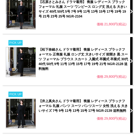
【石原さとみさん ドラマ着用】 喪服 レディース ブラック
フォーマル 礼服 スーツ ワンピース ロング丈 洗える 大きい
サイズ 40代 50代 5号 7号 9号 11号 13号 15号 17号 19号 19
号 21号 23号 25号 NGR-2104
価格:21,800円(税込)
PICK UP
【松下奈緒さん ドラマ着用】 喪服 レディース ブラックフ
ォーマル 正喪服 礼服 ロング丈 大きいサイズ 前開き 黒 スー
ツ フォーマル ブラウス スカート 入園式 卒園式 卒業式 30代
40代 50代 9号 11号 13号 15号 17号 19号 21号 NGR-2128 送
料無料
価格:29,800円(税込)
PICK UP
【井上真央さん ドラマ着用】 喪服 レディース ブラックフ
ォーマル 礼服 パンツ スーツ パンツスーツ 女性 洗える 大き
いサイズ 7号 9号 11号 13号 15号 17号 NGR-2139 送料無料
価格:29,800円(税込)