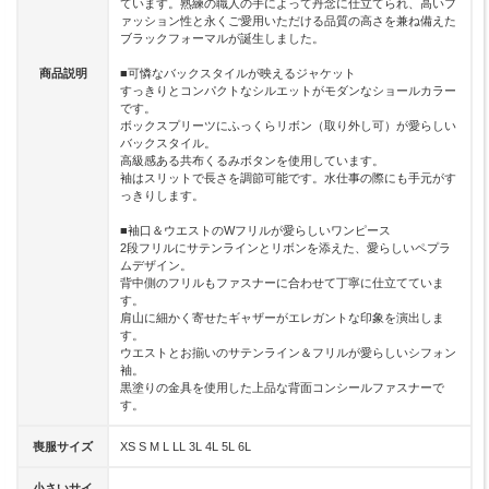
ています。熟練の職人の手によって丹念に仕立てられ、高いフ
ァッション性と永くご愛用いただける品質の高さを兼ね備えた
ブラックフォーマルが誕生しました。
商品説明
■可憐なバックスタイルが映えるジャケット
すっきりとコンパクトなシルエットがモダンなショールカラー
です。
ボックスプリーツにふっくらリボン（取り外し可）が愛らしい
バックスタイル。
高級感ある共布くるみボタンを使用しています。
袖はスリットで長さを調節可能です。水仕事の際にも手元がす
っきりします。
■袖口＆ウエストのWフリルが愛らしいワンピース
2段フリルにサテンラインとリボンを添えた、愛らしいペプラ
ムデザイン。
背中側のフリルもファスナーに合わせて丁寧に仕立てていま
す。
肩山に細かく寄せたギャザーがエレガントな印象を演出しま
す。
ウエストとお揃いのサテンライン＆フリルが愛らしいシフォン
袖。
黒塗りの金具を使用した上品な背面コンシールファスナーで
す。
喪服サイズ
XS S M L LL 3L 4L 5L 6L
小さいサイ