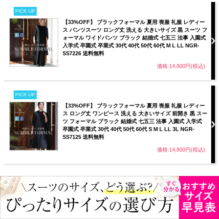
PICK UP
【33%OFF】 ブラックフォーマル 夏用 喪服 礼服 レディー
ス パンツスーツ ロング丈 洗える 大きいサイズ 黒 スーツ フ
ォーマル ワイドパンツ ブラック 結婚式 七五三 法事 入園式
入学式 卒園式 卒業式 30代 40代 50代 60代 M L LL NGR-
SS7226 送料無料
価格:14,800円(税込)
PICK UP
【33%OFF】 ブラックフォーマル 夏用 喪服 礼服 レディー
ス ロング丈 ワンピース 洗える 大きいサイズ 前開き 黒 スー
ツ フォーマル ブラック 結婚式 七五三 法事 入園式 入学式
卒園式 卒業式 30代 40代 50代 60代 S M L LL 3L NGR-
SS7125 送料無料
価格:14,800円(税込)