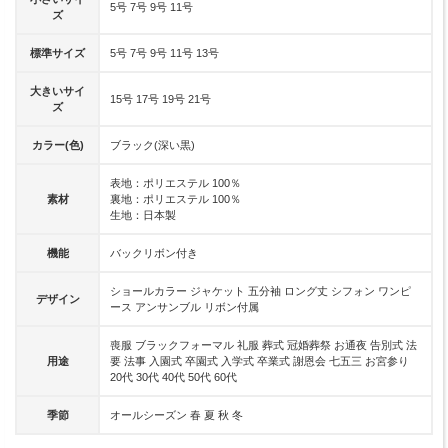
5号 7号 9号 11号
ズ
標準サイズ
5号 7号 9号 11号 13号
大きいサイ
15号 17号 19号 21号
ズ
カラー(色)
ブラック(深い黒)
表地：ポリエステル 100％
素材
裏地：ポリエステル 100％
生地：日本製
機能
バックリボン付き
ショールカラー ジャケット 五分袖 ロング丈 シフォン ワンピ
デザイン
ース アンサンブル リボン付属
喪服 ブラックフォーマル 礼服 葬式 冠婚葬祭 お通夜 告別式 法
用途
要 法事 入園式 卒園式 入学式 卒業式 謝恩会 七五三 お宮参り
20代 30代 40代 50代 60代
季節
オールシーズン 春 夏 秋 冬