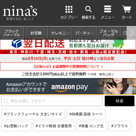
8月10日(月)
平日･土日･祝15時
当日出荷
現在
出荷です。
まで
【お知らせ】お盆期間中の営業時間について ＞
ご注文合計3,980円
以上で送料無料
(税込)
※沖縄・離島は除く
#ブラックフォーマル 大きいサイズ
#幼稚園 面接 スーツ
#お受験バッグ
#ドラマ映画 女優着用
#喪服 ロング丈
#ブラウス