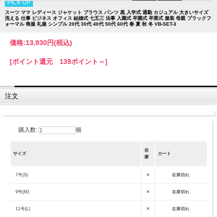
PICK UP
スーツ ママ レディース ジャケット ブラウス パンツ 黒 入学式 通勤 カジュアル 大きいサイズ
洗える 仕事 ビジネス オフィス 結婚式 七五三 法事 入園式 卒園式 卒業式 服装 母親 ブラックフ
ォーマル 喪服 礼服 シンプル 20代 30代 40代 50代 60代 春 夏 秋 冬 VB-SET-3
価格:
13,930円
(税込)
[ポイント還元 139ポイント～]
注文
購入数:
個
在
サイズ
カート
庫
×
7号(S)
在庫切れ
×
9号(M)
在庫切れ
×
11号(L)
在庫切れ