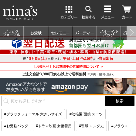
8月8日(土)
平日･土日･祝15時
当日出荷
現在
出荷です。
まで
【お知らせ】お盆期間中の営業時間について ＞
ご注文合計3,980円
以上で送料無料
(税込)
※沖縄・離島は除く
#ブラックフォーマル 大きいサイズ
#幼稚園 面接 スーツ
#お受験バッグ
#ドラマ映画 女優着用
#喪服 ロング丈
#ブラウス