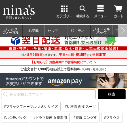
8月9日(日)
平日･土日･祝15時
当日出荷
現在
出荷です。
まで
【お知らせ】お盆期間中の営業時間について ＞
ご注文合計3,980円
以上で送料無料
(税込)
※沖縄・離島は除く
#ブラックフォーマル 大きいサイズ
#幼稚園 面接 スーツ
#お受験バッグ
#ドラマ映画 女優着用
#喪服 ロング丈
#ブラウス