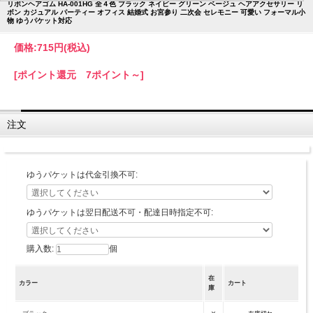
リボンヘアゴム HA-001HG 全４色 ブラック ネイビー グリーン ベージュ ヘアアクセサリー リ
ボン カジュアル パーティー オフィス 結婚式 お宮参り 二次会 セレモニー 可愛い フォーマル小
物 ゆうパケット対応
価格:
715円
(税込)
[ポイント還元 7ポイント～]
注文
ゆうパケットは代金引換不可:
ゆうパケットは翌日配送不可・配達日時指定不可:
購入数:
個
在
カラー
カート
庫